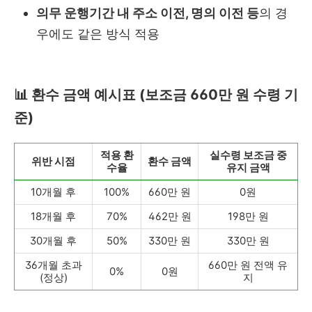
의무 운행기간 내 주소 이전, 명의 이전 등
의 경
우에도 같은 방식 적용
📊 환수 금액 예시표 (보조금 660만 원 수령 기
준)
적용 환
실수령 보조금 중
위반 시점
환수 금액
수율
유지 금액
10개월 후
100%
660만 원
0원
18개월 후
70%
462만 원
198만 원
30개월 후
50%
330만 원
330만 원
36개월 초과
660만 원 전액 유
0%
0원
(정상)
지