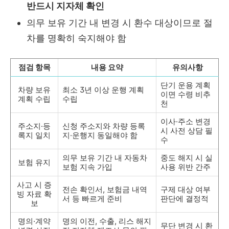
반드시 지자체 확인
의무 보유 기간 내 변경 시 환수 대상이므로 절
차를 명확히 숙지해야 함
점검 항목
내용 요약
유의사항
단기 운용 계획
차량 보유
최소 3년 이상 운행 계획
이면 수령 비추
계획 수립
수립
천
이사·주소 변경
주소지·등
신청 주소지와 차량 등록
시 사전 상담 필
록지 일치
지·운행지 동일해야 함
수
의무 보유 기간 내 자동차
중도 해지 시 실
보험 유지
보험 지속 가입
사용 위반 간주
사고 시 증
전손 확인서, 보험금 내역
구제 대상 여부
빙 자료 확
서 등 빠르게 준비
판단에 결정적
보
명의·계약
명의 이전, 수출, 리스 해지
무단 변경 시 환