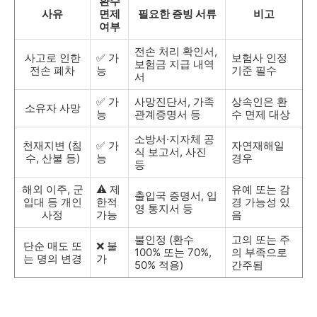
환수
사유
면제
필요한 증빙 서류
비고
여부
전손 처리 확인서,
사고로 인한
✅ 가
보험사 인정
보험금 지급 내역
전손 폐차
능
기준 필수
서
✅ 가
사망진단서, 가족
상속인은 환
소유자 사망
능
관계증명서 등
수 면제 대상
소방서·지자체 공
천재지변 (침
✅ 가
자연재해일
식 보고서, 사진
수, 산불 등)
능
경우
등
해외 이주, 군
⚠️ 제
유예 또는 감
출입국 증명서, 입
입대 등 개인
한적
경 가능성 있
영 통지서 등
사정
가능
음
불인정 (환수
고의 또는 주
단순 매도 또
❌ 불
100% 또는 70%,
의 부족으로
는 명의 변경
가
50% 적용)
간주됨