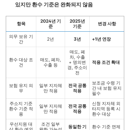
있지만 환수 기준은 완화되지 않음
2024년 기
2025년
항목
변경 사항
준
기준
의무 보유 기
2년
3년
+1년 연장
간
매도, 폐
차, 수출
환수 대상 조
매도, 폐차,
+ 명의변
적용 조건 확대
건
수출 등
경, 주소이
전
보조금 수령 기
보험 유지 의
일부 지자체
전국 공통
간 내 보험 유지
무
만 적용
적용
필수
주소지 기준
신청 지자체 외
일부 지자체
전국 공통
환수 기준 적
타지역 등록 시
만 적용
적용
용
환수 대상
우선지원 대
조건 일부
동일한 기
환수 기준 면제
상 환수 예외
완화 가능성