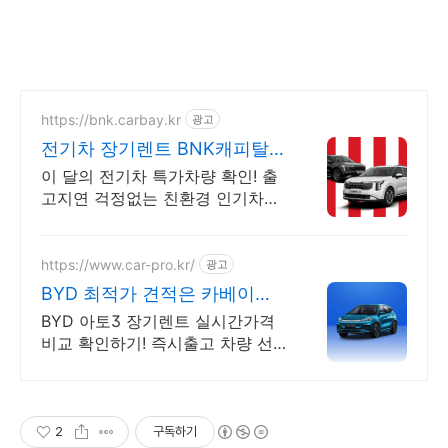
https://bnk.carbay.kr
광고
전기차 장기렌트 BNK캐피탈
전기차 인기모델 타임특가
이 달의 전기차 특가차량 확인! 출
고지연 걱정없는 친환경 인기차량
선점. 전기차 전성시대! 두 마리 토
끼 잡는 전기차 인기차량 장기렌트
로 선점하자!
https://www.car-pro.kr/
광고
BYD 최적가 견적은 카베이
BYD 특가차량 무료견적
BYD 아토3 장기렌트 실시간가격
비교 확인하기! 즉시출고 차량 선
점! 특가차종! 수입차 최대 할인 견
적! 온라인계약! 최적가 프로모션
차량 빠른출고 선점하세요.
2
구독하기