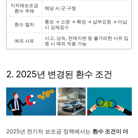
지자체보조금
해당 시·군·구청
환수 주체
통보 → 소명 → 확정 → 납부요청 → 미납
환수 절차
시 강제징수
사고, 상속, 천재지변 등 불가피한 사유 입
예외 사유
증 시 예외 적용 가능
2. 2025년 변경된 환수 조건
2025년 전기차 보조금 정책에서는
환수 조건이 더