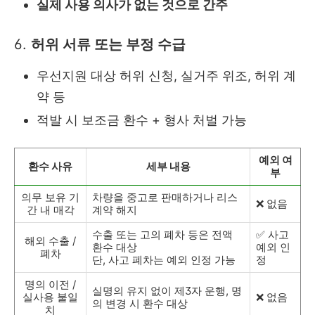
실제 사용 의사가 없는 것으로 간주
6.
허위 서류 또는 부정 수급
우선지원 대상 허위 신청, 실거주 위조, 허위 계
약 등
적발 시 보조금 환수 + 형사 처벌 가능
예외 여
환수 사유
세부 내용
부
의무 보유 기
차량을 중고로 판매하거나 리스
❌ 없음
간 내 매각
계약 해지
수출 또는 고의 폐차 등은 전액
✅ 사고
해외 수출 /
환수 대상
예외 인
폐차
단, 사고 폐차는 예외 인정 가능
정
명의 이전 /
실명의 유지 없이 제3자 운행, 명
실사용 불일
❌ 없음
의 변경 시 환수 대상
치