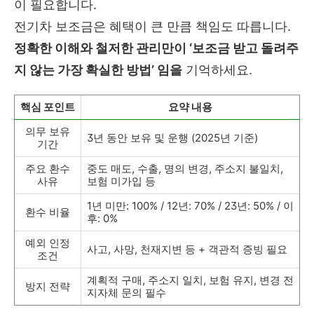
이 필요합니다.
전기차 보조금은 혜택이 큰 만큼 책임도 따릅니다.
정확한 이해와 철저한 관리만이 ‘보조금 받고 돌려주
지 않는 가장 확실한 방법’ 임을
기억하세요.
핵심 포인트
요약 내용
의무 보유
3년 동안 보유 및 운행 (2025년 기준)
기간
주요 환수
중도 매도, 수출, 명의 변경, 주소지 불일치,
사유
보험 미가입 등
1년 미만: 100% / 12년: 70% / 23년: 50% / 이
환수 비율
후: 0%
예외 인정
사고, 사망, 천재지변 등 + 객관적 증빙 필요
조건
계획적 구매, 주소지 일치, 보험 유지, 변경 전
방지 전략
지자체 문의 필수