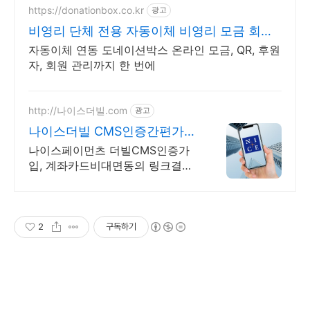
https://donationbox.co.kr
광고
비영리 단체 전용 자동이체 비영리 모금 회비
관리 플랫폼
자동이체 연동 도네이션박스 온라인 모금, QR, 후원
자, 회원 관리까지 한 번에
http://나이스더빌.com
광고
나이스더빌 CMS인증간편가입
나이스페이먼츠(주)지정신청
나이스페이먼츠 더빌CMS인증가
입, 계좌카드비대면동의 링크결제
등간편신청가입원스탑상담 가입비
약정없음 월관리비 3만원부터, 가
심비로 꽉찬 CMS 나이스더빌 자
동이체서비스
2
구독하기