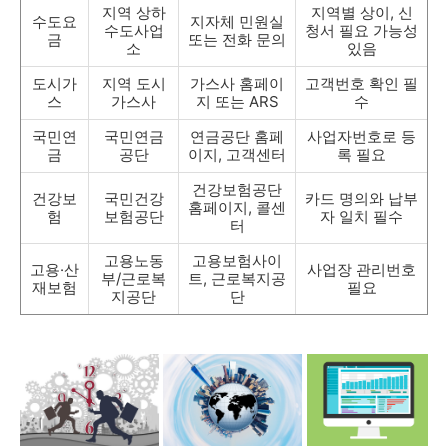
지역 상하
지역별 상이, 신
수도요
지자체 민원실
수도사업
청서 필요 가능성
금
또는 전화 문의
소
있음
도시가
지역 도시
가스사 홈페이
고객번호 확인 필
스
가스사
지 또는 ARS
수
국민연
국민연금
연금공단 홈페
사업자번호로 등
금
공단
이지, 고객센터
록 필요
건강보험공단
건강보
국민건강
카드 명의와 납부
홈페이지, 콜센
험
보험공단
자 일치 필수
터
고용노동
고용보험사이
고용·산
사업장 관리번호
부/근로복
트, 근로복지공
재보험
필요
지공단
단