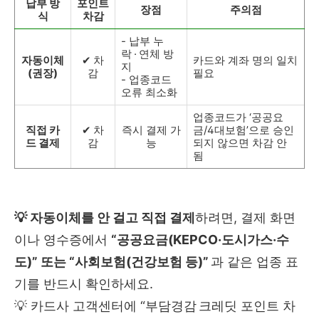
납부 방
포인트
장점
주의점
식
차감
- 납부 누
락 · 연체 방
자동이체
✔ 차
카드와 계좌 명의 일치
지
(권장)
감
필요
- 업종코드
오류 최소화
업종코드가 ‘공공요
직접 카
✔ 차
즉시 결제 가
금/4대보험’으로 승인
드 결제
감
능
되지 않으면 차감 안
됨
💡 자동이체를 안 걸고 직접 결제
하려면, 결제 화면
이나 영수증에서
“공공요금(KEPCO·도시가스·수
도)” 또는 “사회보험(건강보험 등)”
과 같은 업종 표
기를 반드시 확인하세요.
💡 카드사 고객센터에 “부담경감 크레딧 포인트 차