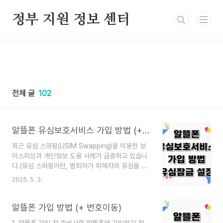
본문 바로가기
정부 지원 정보 센터
전체 글
102
알뜰폰 유심보호서비스 가입 방법 (+ 유심 잠금 설정)
최근 유심 스와핑(USIM Swapping)을 이용한 보
이스피싱과 개인정보 도용 사례가 급증하고 있습니
다.(유심 스와핑이란, 범죄자가 피해자의 유심을 무
단으로 복제하거나 통신사에 재발급 요청해 본인의
2025. 5. 3.
기기에 삽입하는 수법입니다.이를 이용하여 피해자
의 전화번호, 인증문자(SMS), 본인인증 코드가 범
죄자 스마트폰으로 전달되며, 이후 금융앱 접속, 메
알뜰폰 가입 방법 (+ 번호이동)
신저 해킹, 계좌 탈취, SNS 해킹 등 심각한 피해로