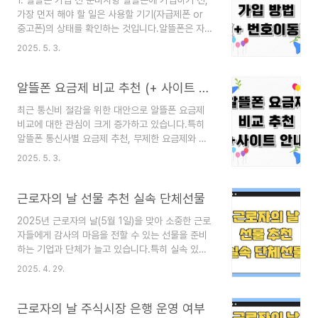
1. 알뜰폰 가입 전 준비사항 알뜰폰에 가입하기 전,
이어질 수 있습니다.) 알뜰폰 사용자는 상대적으로
가장 먼저 해야 할 일은 사용할 기기(자급제폰 or
보안 의식이 낮아 유심 해킹 위험에 더 노출되어 있
중고폰)의 상태를 확인하는 것입니다.알뜰폰은 자급
습니다.유심보호 서비스를 제대로 설정하면 휴대폰
제폰 + 유심 조합이 기본이며, 대부분의 스마트폰은
도난이나 명의도용 같은 피해를 예방할 수 있습니
2025. 5. 3.
문제없이 사용 가능하지만 해외직구폰이나 일부
다.특히 셀프 개통이나 번호이동 시에는 유심 잠금
5G 기기는 호환 여부를 확인해야 합니다.다음은
설정(PIN)과 이동제한 등록이 필수입니다.오늘은
eSIM으로 개통할지, 물리적 유심으로 개통할지 결
알뜰폰 요금제 비교 추천 (+ 사이트 안내)
알뜰폰 유심보..
정하는 단계입니다.eSIM은 유심을 따로 꽂지 않아
최근 통신비 절감을 위한 대안으로 알뜰폰 요금제
도 되며, 셀프 개통이 매우 편리하지만 지원 기기와
비교에 대한 관심이 크게 증가하고 있습니다.특히
통신사가 제한적입니다.또한, 본인이 사용할 망(SK,
알뜰폰 통신사별 요금제 추천, 무제한 요금제와 데
KT, LG U+) 선택도 중요합니다. 사용 중인 스마트
이터 중심 요금제, 그리고 요금제 비교사이트 활용
폰이 어느 망과 궁합이 좋은지 확인해 두면 통신 품
2025. 5. 3.
법은 많은 사용자들에게 실질적인 도움을 주는 주제
질 만족도가 높아집니다.항목설명 요약사용폰 상태
입니다.이 글에서는 알뜰폰의 장단점부터 실질적인
확인자급제폰, 중고폰 모두 가능 (기기 잠금 여부 확
요금제 선택 팁, 그리고 가입 전 반드시 알아야 할
근로자의 날 선물 추천 실속 단체선물
인..
Q&A까지 전반적인 내용을 쉽게 정리해 드립니다.
2025년 근로자의 날(5월 1일)을 맞아 소중한 근로
1. 알뜰폰의 장단점과 통신 3사 비교 ✅ 알뜰폰의 장
자들에게 감사의 마음을 전할 수 있는 선물을 준비
점저렴한 요금제동일한 통신망을 사용하지만 월 요
하는 기업과 단체가 늘고 있습니다.특히 실속 있는
금이 최대 50% 이상 저렴합니다.특히 기본 음성
단체선물을 준비하려면 가성비와 실용성을 모두 고
요금제, 데이터 소량 요금제의 가격 경쟁력이 매우
2025. 4. 29.
려해야 하죠.이번 글에서는 근로자의 날에 어울리는
뛰어납니다.무약정 요금제 다수대부분의 알뜰폰 요
실속 선물 추천 리스트부터, 대량 주문이 가능한 단
금제는 약정 없이 가입과 해지가 자유롭습니다.고정
체 선물 아이디어, 그리고 선물 선택 시 주의해야 할
근로자의 날 주식시장 은행 운영 여부
된 계약 없이 필요한 시점..