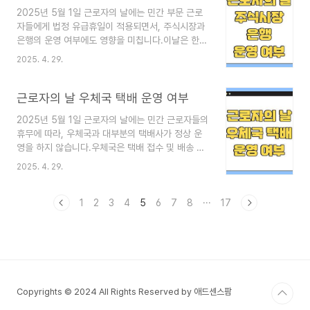
팁까지 한 번에 정리했습니다. 1. 근로자의 날의 의
2025년 5월 1일 근로자의 날에는 민간 부문 근로
미 근로자의 날은 모든 근로자의 노고에 감사하고
자들에게 법정 유급휴일이 적용되면서, 주식시장과
격려하는 날입니다.기업이나 기관, 단체에서는 직원
은행의 운영 여부에도 영향을 미칩니다.이날은 한국
들에게 감사의 마음을 전하기 위해 작지만 의미 있
주식시장(코스피·코스닥)이 휴장 하며, 대부분의 은
는 선물을 준비하는 경우가 많습니다. 근로자의 날
2025. 4. 29.
행 지점도 문을 닫습니다.하지만 일부 은행의 디지
휴무 법정 공휴일 근무수당 총정리"근로자의 날(5
털 금융 서비스(인터넷뱅킹, 모바일뱅킹)와 무인기
월 1일)"은 민간 근로자에게 주어지는 법정 유급휴
기(ATM)는 정상 이용이 가능합니다.이번 글에서는
근로자의 날 우체국 택배 운영 여부
일로, 휴무..
근로자의 날 주식시장과 은행 운영 현황, 이용 가능
2025년 5월 1일 근로자의 날에는 민간 근로자들의
한 서비스, 주의사항까지 한눈에 정리해 드립니다.
휴무에 따라, 우체국과 대부분의 택배사가 정상 운
1. 근로자의 날이란? 근로자의 날은 노동자의 권익
영을 하지 않습니다.우체국은 택배 접수 및 배송 업
을 보호하고 노고를 기리기 위해 제정된 민간 부문
무가 중단되며, 일부 민간 택배사 역시 근로자의 날
중심의 법정 유급휴일입니다.공무원, 교원 등은 해
2025. 4. 29.
에는 휴무하거나 제한적 운영을 시행합니다.단, 긴
당되지 않지만, 일반 금융기관, 증권사, 민간기업은
급한 우편물 처리를 위한 최소한의 업무는 일부 거
대부분 휴무하게 됩니다. 2. 근로자의 날 주식시장
점 우체국에서 제한적으로 운영될 수 있으니 주의가
1
2
3
4
5
6
7
8
···
17
운영 여부2..
필요합니다. 이번 글에서는 근로자의 날에 우체국과
각 택배사들의 운영 여부, 이용 가능한 대체 서비스,
주의할 점까지 종합적으로 안내합니다. 1. 근로자의
날이란? 근로자의 날은 매년 5월 1일로, 노동자의
권익을 보호하고 노고를 기념하기 위해 제정된 법정
유급휴일입니다.공무원과 일부 공공기관을 제외한
Copyrights © 2024 All Rights Reserved by 애드센스팜
대부분의 민간 근로자들이 휴무 대상이 됩니다. 근