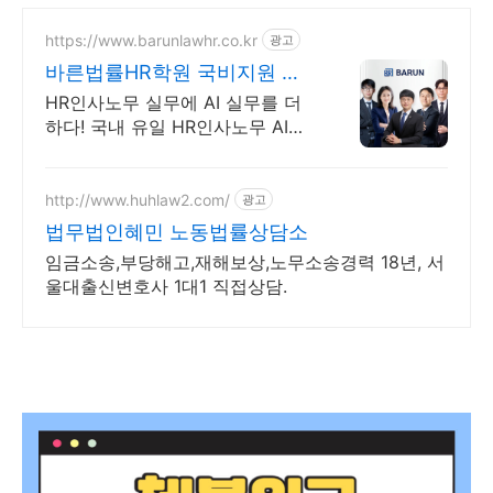
https://www.barunlawhr.co.kr
광고
바른법률HR학원 국비지원 교
육과정
HR인사노무 실무에 AI 실무를 더
하다! 국내 유일 HR인사노무 AI활
용 국비과정
http://www.huhlaw2.com/
광고
법무법인혜민 노동법률상담소
임금소송,부당해고,재해보상,노무소송경력 18년, 서
울대출신변호사 1대1 직접상담.