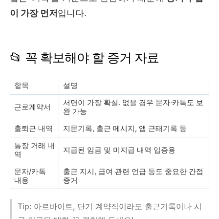
이 가장 먼저
입니다.
📂 꼭 확보해야 할 증거 자료
항목
설명
서면이 가장 확실. 없을 경우 문자·카톡도 보
근로계약서
완 가능
출퇴근 내역
지문기록, 출근 메시지, 앱 근태기록 등
통장 거래 내
지급된 임금 및 미지급 내역 입증용
역
문자/카톡
출근 지시, 급여 관련 언급 등도 중요한 간접
내용
증거
Tip: 아르바이트, 단기 계약직이라도 출근기록이나 시